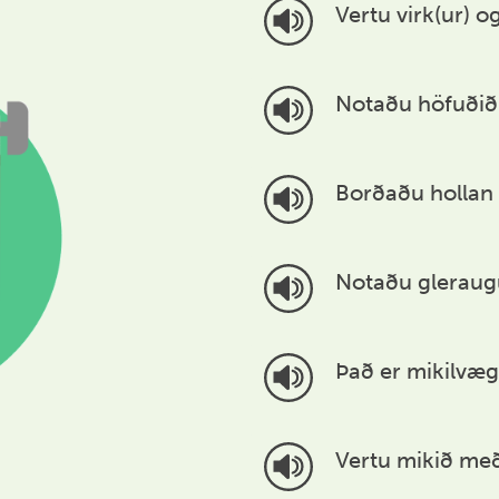
Vertu virk(ur) 
Notaðu höfuðið 
Borðaðu hollan 
Notaðu gleraugu
Það er mikilvægt
Vertu mikið með