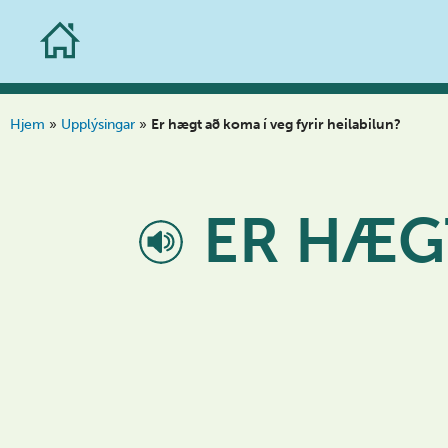
Skip
to
content
Hjem
»
Upplýsingar
»
Er hægt að koma í veg fyrir heilabilun?
ER HÆGT