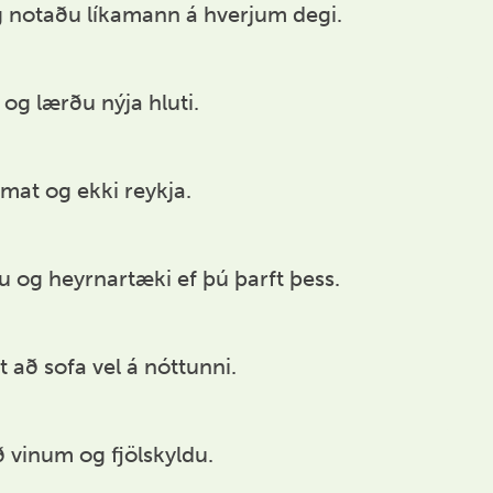
og notaðu líkamann á hverjum degi.
og lærðu nýja hluti.
mat og ekki reykja.
 og heyrnartæki ef þú þarft þess.
 að sofa vel á nóttunni.
 vinum og fjölskyldu.